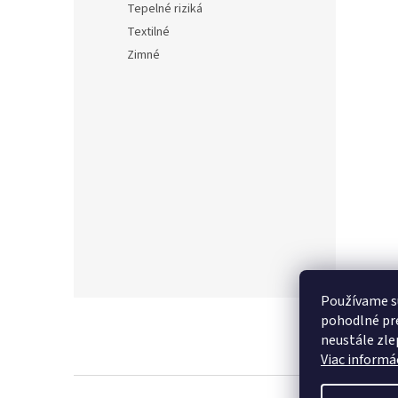
Tepelné riziká
Textilné
Zimné
Používame s
Z
pohodlné pre
á
neustále zlep
p
Viac informác
ä
t