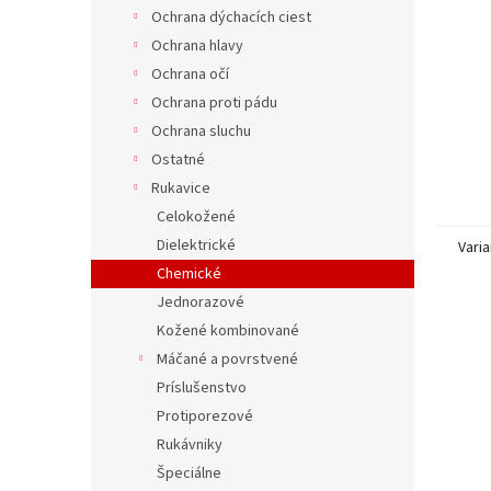
Ochrana dýchacích ciest
Ochrana hlavy
Ochrana očí
Ochrana proti pádu
Ochrana sluchu
Ostatné
Rukavice
Celokožené
Dielektrické
Varia
Chemické
Jednorazové
Kožené kombinované
Máčané a povrstvené
Príslušenstvo
Protiporezové
Rukávniky
Špeciálne