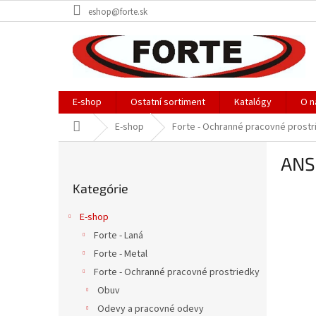
Prejsť
eshop@forte.sk
na
obsah
E-shop
Ostatní sortiment
Katalógy
O n
Domov
E-shop
Forte - Ochranné pracovné prostr
B
ANS
o
Preskočiť
č
Kategórie
kategórie
n
ý
E-shop
p
Forte - Laná
a
Forte - Metal
n
e
Forte - Ochranné pracovné prostriedky
l
Obuv
Odevy a pracovné odevy