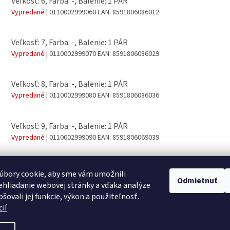
Veľkosť: 6, Farba: -, Balenie: 1 PÁR
Vypredané
| 0110002999060
EAN:
8591806086012
Veľkosť: 7, Farba: -, Balenie: 1 PÁR
Vypredané
| 0110002999070
EAN:
8591806086029
Veľkosť: 8, Farba: -, Balenie: 1 PÁR
Vypredané
| 0110002999080
EAN:
8591806086036
Veľkosť: 9, Farba: -, Balenie: 1 PÁR
Vypredané
| 0110002999090
EAN:
8591806069039
úbory cookie, aby sme vám umožnili
Odmietnuť
hliadanie webovej stránky a vďaka analýze
šovali jej funkcie, výkon a použiteľnosť.
ií