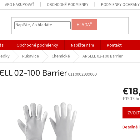
AKO NAKUPOVAŤ
OBCHODNÉ PODMIENKY
PODMIENKY OCHRANY
HĽADAŤ
ás
Obchodné podmienky
Napíšte nám
Kontakt
iedky
Rukavice
Chemické
ANSELL 02-100 Barrier
ELL 02-100 Barrier
0110002999060
€18
€15,13 b
Jednotk
ZVOĽT
cena:
Detailné 