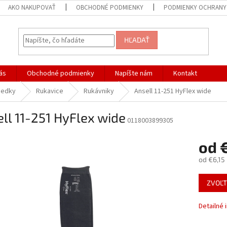
AKO NAKUPOVAŤ
OBCHODNÉ PODMIENKY
PODMIENKY OCHRANY
HĽADAŤ
ás
Obchodné podmienky
Napíšte nám
Kontakt
iedky
Rukavice
Rukávniky
Ansell 11-251 HyFlex wide
ll 11-251 HyFlex wide
0118003899305
od
od
€6,15
Jednotk
ZVOĽT
cena:
Detailné 