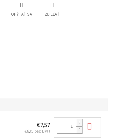
OPÝTAŤ SA
ZDIEĽAŤ
Do košíka
€7,57
€6,15 bez DPH