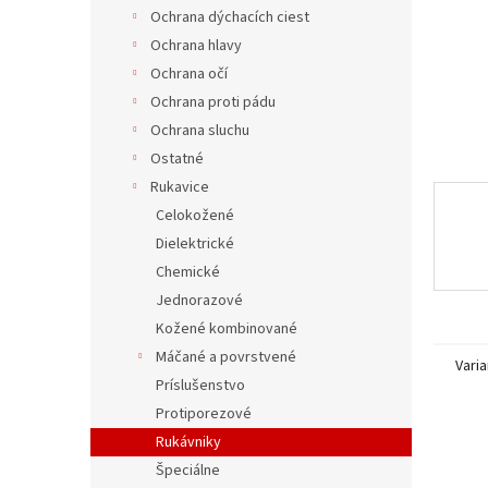
Ochrana dýchacích ciest
Ochrana hlavy
Ochrana očí
Ochrana proti pádu
Ochrana sluchu
Ostatné
Rukavice
Celokožené
Dielektrické
Chemické
Jednorazové
Kožené kombinované
Máčané a povrstvené
Varia
Príslušenstvo
Protiporezové
Rukávniky
Špeciálne