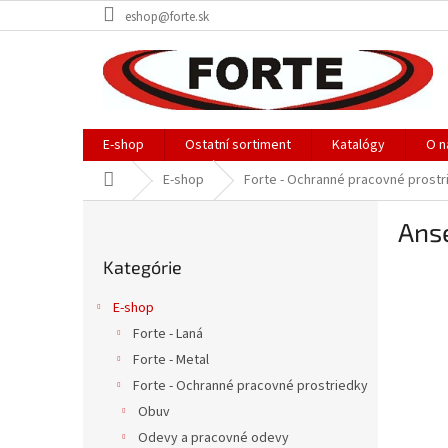
Prejsť
eshop@forte.sk
na
obsah
E-shop
Ostatní sortiment
Katalógy
O n
Domov
E-shop
Forte - Ochranné pracovné prostr
B
Anse
o
Preskočiť
č
Kategórie
kategórie
n
ý
E-shop
p
Forte - Laná
a
Forte - Metal
n
e
Forte - Ochranné pracovné prostriedky
l
Obuv
Odevy a pracovné odevy