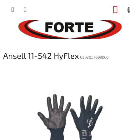
Prejsť
NÁKUP
na
obsah
KOŠÍK
Ansell 11-542 HyFlex
0108017699060