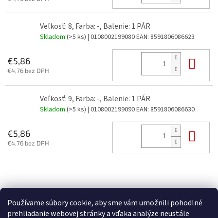
Veľkosť: 8, Farba: -, Balenie: 1 PÁR
Skladom
(>5 ks)
| 0108002199080
EAN:
8591806086623
Do 
€5,86
€4,76 bez DPH
Veľkosť: 9, Farba: -, Balenie: 1 PÁR
Skladom
(>5 ks)
| 0108002199090
EAN:
8591806086630
Do 
€5,86
€4,76 bez DPH
Z
á
p
Používame súbory cookie, aby sme vám umožnili pohodlné
ä
prehliadanie webovej stránky a vďaka analýze neustále