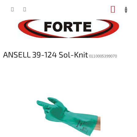
Prejsť
NÁKUP
na
obsah
KOŠÍK
ANSELL 39-124 Sol-Knit
0110005399070