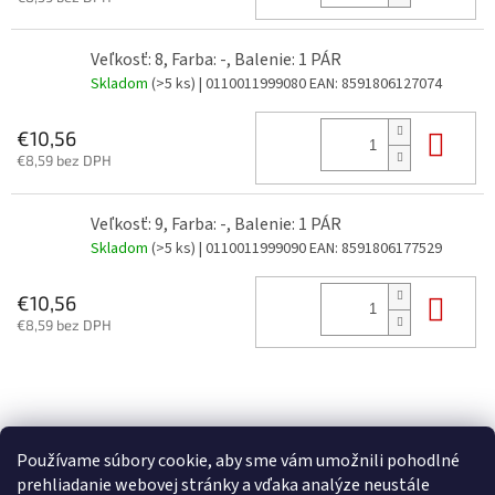
Veľkosť: 8, Farba: -, Balenie: 1 PÁR
Skladom
(>5 ks)
| 0110011999080
EAN:
8591806127074
Do 
€10,56
€8,59 bez DPH
Veľkosť: 9, Farba: -, Balenie: 1 PÁR
Skladom
(>5 ks)
| 0110011999090
EAN:
8591806177529
Do 
€10,56
€8,59 bez DPH
Z
á
p
Používame súbory cookie, aby sme vám umožnili pohodlné
ä
prehliadanie webovej stránky a vďaka analýze neustále