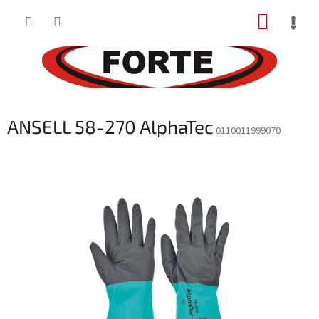
Prejsť
NÁKUP
na
obsah
KOŠÍK
ANSELL 58-270 AlphaTec
0110011999070