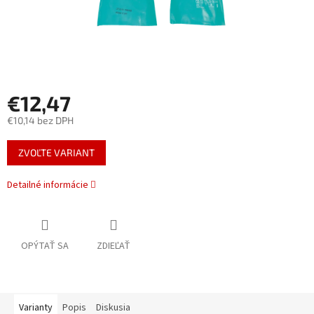
€12,47
€10,14 bez DPH
Jednotková
ZVOĽTE VARIANT
cena:
Detailné informácie
OPÝTAŤ SA
ZDIEĽAŤ
Varianty
Popis
Diskusia