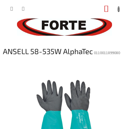
Prejsť
NÁKUP
na
obsah
KOŠÍK
ANSELL 58-535W AlphaTec
0110011899080