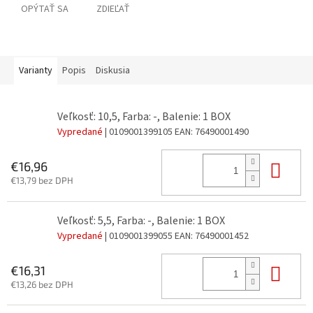
OPÝTAŤ SA
ZDIEĽAŤ
Varianty
Popis
Diskusia
Veľkosť: 10,5, Farba: -, Balenie: 1 BOX
Vypredané
| 0109001399105
EAN:
76490001490
Do 
€16,96
€13,79 bez DPH
Veľkosť: 5,5, Farba: -, Balenie: 1 BOX
Vypredané
| 0109001399055
EAN:
76490001452
Do 
€16,31
€13,26 bez DPH