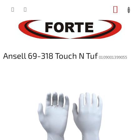
Prejsť
NÁKUP
na
obsah
KOŠÍK
Ansell 69-318 Touch N Tuf
0109001399055