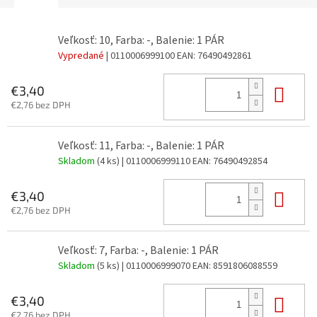
Veľkosť: 10, Farba: -, Balenie: 1 PÁR
Vypredané
| 0110006999100
EAN:
76490492861
Do 
€3,40
€2,76 bez DPH
Veľkosť: 11, Farba: -, Balenie: 1 PÁR
Skladom
(4 ks)
| 0110006999110
EAN:
76490492854
Do 
€3,40
€2,76 bez DPH
Veľkosť: 7, Farba: -, Balenie: 1 PÁR
Skladom
(5 ks)
| 0110006999070
EAN:
8591806088559
Do 
€3,40
€2,76 bez DPH