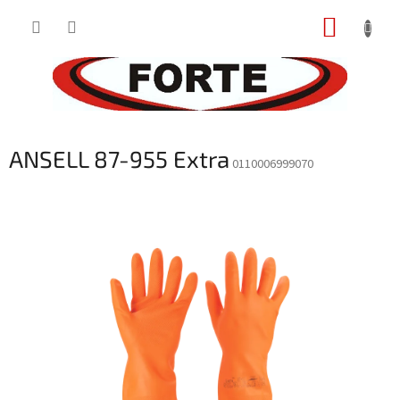
Prejsť
NÁKUP
na
obsah
KOŠÍK
ANSELL 87-955 Extra
0110006999070