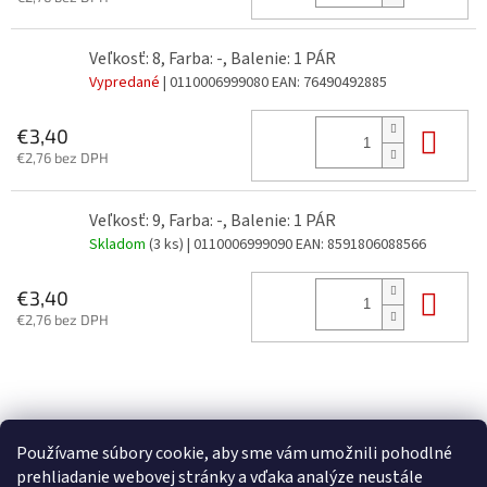
Veľkosť: 8, Farba: -, Balenie: 1 PÁR
Vypredané
| 0110006999080
EAN:
76490492885
Do 
€3,40
€2,76 bez DPH
Veľkosť: 9, Farba: -, Balenie: 1 PÁR
Skladom
(3 ks)
| 0110006999090
EAN:
8591806088566
Do 
€3,40
€2,76 bez DPH
Z
á
p
Používame súbory cookie, aby sme vám umožnili pohodlné
ä
prehliadanie webovej stránky a vďaka analýze neustále