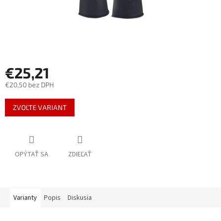
€25,21
€20,50 bez DPH
Jednotková
ZVOĽTE VARIANT
cena:
OPÝTAŤ SA
ZDIEĽAŤ
Varianty
Popis
Diskusia