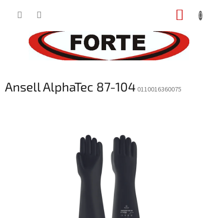
Prejsť
NÁKUP
na
obsah
KOŠÍK
Ansell AlphaTec 87-104
0110016360075