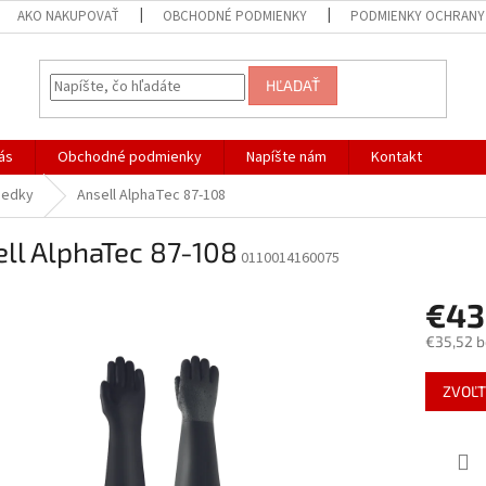
AKO NAKUPOVAŤ
OBCHODNÉ PODMIENKY
PODMIENKY OCHRANY
HĽADAŤ
ás
Obchodné podmienky
Napíšte nám
Kontakt
iedky
Ansell AlphaTec 87-108
ll AlphaTec 87-108
0110014160075
€43
€35,52 
Jednotk
ZVOĽT
cena: