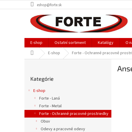
Prejsť
eshop@forte.sk
na
obsah
E-shop
Ostatní sortiment
Katalógy
O n
Domov
E-shop
Forte - Ochranné pracovné prostr
B
Anse
o
Preskočiť
č
Kategórie
kategórie
n
ý
E-shop
p
Forte - Laná
a
Forte - Metal
n
e
Forte - Ochranné pracovné prostriedky
l
Obuv
Odevy a pracovné odevy