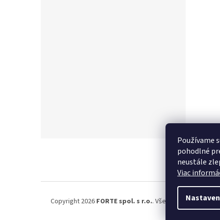
Používame s
Z
pohodlné pre
á
neustále zlep
p
Viac informác
ä
t
i
Nastaven
Copyright 2026
FORTE spol. s r.o.
. Všetky práva vyhrad
e