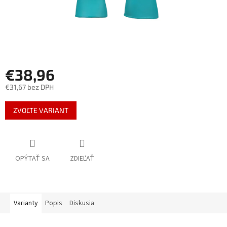
€38,96
€31,67 bez DPH
Jednotková
ZVOĽTE VARIANT
cena:
OPÝTAŤ SA
ZDIEĽAŤ
Varianty
Popis
Diskusia