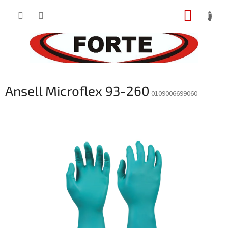
Prejsť
NÁKUP
na
obsah
KOŠÍK
Ansell Microflex 93-260
0109006699060