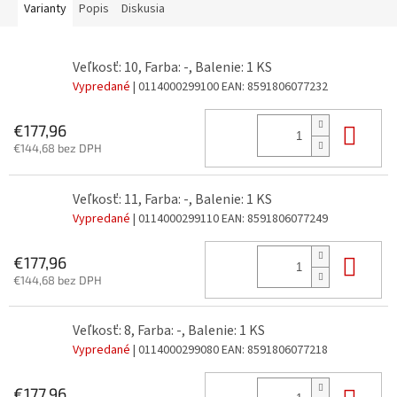
Varianty
Popis
Diskusia
Veľkosť: 10, Farba: -, Balenie: 1 KS
Vypredané
| 0114000299100
EAN:
8591806077232
Do 
€177,96
€144,68 bez DPH
Veľkosť: 11, Farba: -, Balenie: 1 KS
Vypredané
| 0114000299110
EAN:
8591806077249
Do 
€177,96
€144,68 bez DPH
Veľkosť: 8, Farba: -, Balenie: 1 KS
Vypredané
| 0114000299080
EAN:
8591806077218
Do 
€177,96