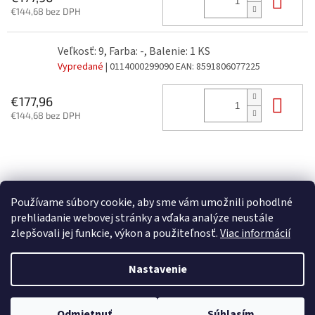
€144,68 bez DPH
Veľkosť: 9, Farba: -, Balenie: 1 KS
Vypredané
| 0114000299090
EAN:
8591806077225
Do 
€177,96
€144,68 bez DPH
Z
á
p
Používame súbory cookie, aby sme vám umožnili pohodlné
ä
prehliadanie webovej stránky a vďaka analýze neustále
t
zlepšovali jej funkcie, výkon a použiteľnosť.
Viac informácií
i
Vytvoril Shoptet
e
Nastavenie
Copyright 2026
FORTE spol. s r.o.
. Všetky práva vyhradené.
Upraviť
Odmietnuť
Súhlasím
nastavenie cookies