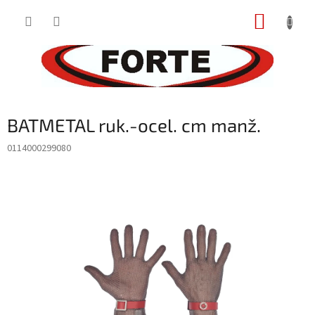
Prejsť
NÁKUP
na
obsah
KOŠÍK
BATMETAL ruk.-ocel. cm manž.
0114000299080