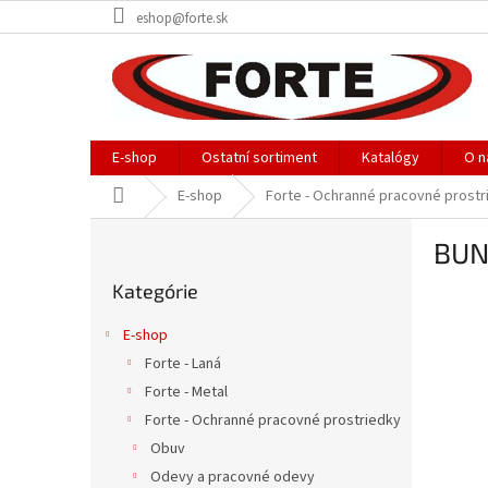
Prejsť
eshop@forte.sk
na
obsah
E-shop
Ostatní sortiment
Katalógy
O n
Domov
E-shop
Forte - Ochranné pracovné prostr
B
BUN
o
Preskočiť
č
Kategórie
kategórie
n
ý
E-shop
p
Forte - Laná
a
Forte - Metal
n
e
Forte - Ochranné pracovné prostriedky
l
Obuv
Odevy a pracovné odevy