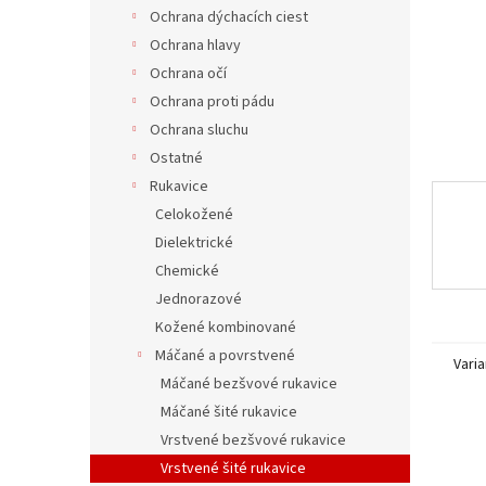
Ochrana dýchacích ciest
Ochrana hlavy
Ochrana očí
Ochrana proti pádu
Ochrana sluchu
Ostatné
Rukavice
Celokožené
Dielektrické
Chemické
Jednorazové
Kožené kombinované
Máčané a povrstvené
Varia
Máčané bezšvové rukavice
Máčané šité rukavice
Vrstvené bezšvové rukavice
Vrstvené šité rukavice