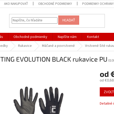
AKO NAKUPOVAŤ
OBCHODNÉ PODMIENKY
PODMIENKY OCHRANY
HĽADAŤ
ás
Obchodné podmienky
Napíšte nám
Kontakt
iedky
Rukavice
Máčané a povrstvené
Vrstvené šité ruka
TING EVOLUTION BLACK rukavice PU
010
od
od
€0,68
Jednotk
ZVOĽT
cena:
Detailné 