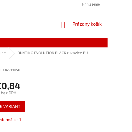
 OSOBNÝCH ÚDAJOV
Prihlásenie
NÁKUPNÝ
Prázdny košík
KOŠÍK
vice
BUNTING EVOLUTION BLACK rukavice PU
8004599050
€0,84
bez DPH
ová
E VARIANT
informácie