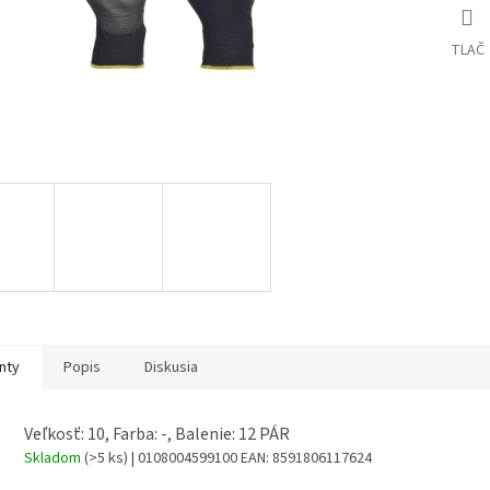
TLAČ
nty
Popis
Diskusia
Veľkosť: 10, Farba: -, Balenie: 12 PÁR
Skladom
(>5 ks)
| 0108004599100
EAN:
8591806117624