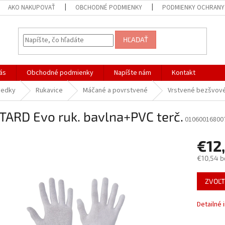
AKO NAKUPOVAŤ
OBCHODNÉ PODMIENKY
PODMIENKY OCHRANY
HĽADAŤ
ás
Obchodné podmienky
Napíšte nám
Kontakt
iedky
Rukavice
Máčané a povrstvené
Vrstvené bezšvové
TARD Evo ruk. bavlna+PVC terč.
01060016800
€12
€10,54 b
Jednotk
ZVOĽT
cena:
Detailné 