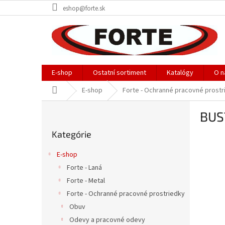
Prejsť
eshop@forte.sk
na
obsah
E-shop
Ostatní sortiment
Katalógy
O n
Domov
E-shop
Forte - Ochranné pracovné prostr
B
BUS
o
Preskočiť
č
Kategórie
kategórie
n
ý
E-shop
p
Forte - Laná
a
Forte - Metal
n
e
Forte - Ochranné pracovné prostriedky
l
Obuv
Odevy a pracovné odevy