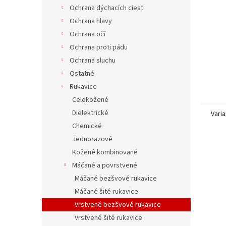
Ochrana dýchacích ciest
Ochrana hlavy
Ochrana očí
Ochrana proti pádu
Ochrana sluchu
Ostatné
Rukavice
Celokožené
Dielektrické
Varia
Chemické
Jednorazové
Kožené kombinované
Máčané a povrstvené
Máčané bezšvové rukavice
Máčané šité rukavice
Vrstvené bezšvové rukavice
Vrstvené šité rukavice