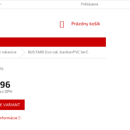
 OSOBNÝCH ÚDAJOV
Prihlásenie
NÁKUPNÝ
Prázdny košík
KOŠÍK
 rukavice
BUSTARD Evo ruk. bavlna+PVC terč.
70
,96
ez DPH
ová
E VARIANT
informácie