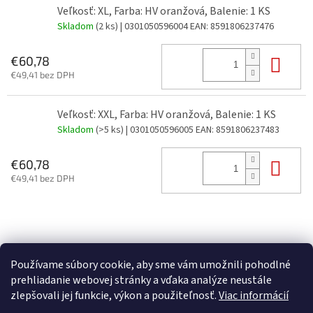
Veľkosť: XL, Farba: HV oranžová, Balenie: 1 KS
Skladom
(2 ks)
| 0301050596004
EAN:
8591806237476
Do 
€60,78
€49,41 bez DPH
Veľkosť: XXL, Farba: HV oranžová, Balenie: 1 KS
Skladom
(>5 ks)
| 0301050596005
EAN:
8591806237483
Do 
€60,78
€49,41 bez DPH
Z
á
p
Používame súbory cookie, aby sme vám umožnili pohodlné
ä
prehliadanie webovej stránky a vďaka analýze neustále
t
zlepšovali jej funkcie, výkon a použiteľnosť.
Viac informácií
i