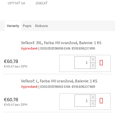
OPÝTAŤ SA
ZDIEĽAŤ
Varianty
Popis
Diskusia
Veľkosť: 3XL, Farba: HV oranžová, Balenie: 1 KS
Vypredané
| 0301050596006
EAN:
8591806237490
Do 
€60,78
€49,41 bez DPH
Veľkosť: L, Farba: HV oranžová, Balenie: 1 KS
Vypredané
| 0301050596003
EAN:
8591806237469
Do 
€60,78
€49,41 bez DPH