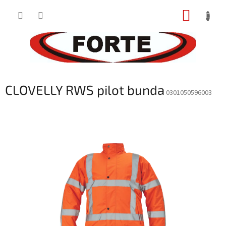
Prejsť
NÁKUP
na
obsah
KOŠÍK
CLOVELLY RWS pilot bunda
0301050596003