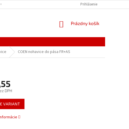
 OSOBNÝCH ÚDAJOV
Prihlásenie
NÁKUPNÝ
Prázdny košík
KOŠÍK
vice
COEN nohavice do pása FR+AS
,55
ez DPH
ová
E VARIANT
informácie