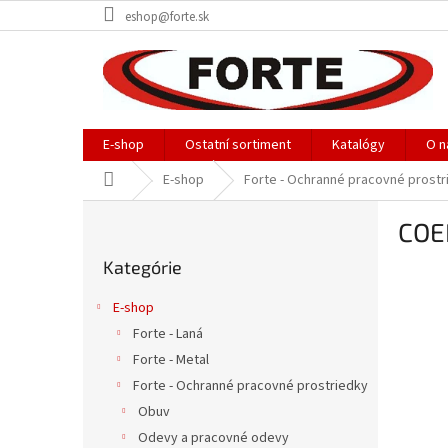
Prejsť
eshop@forte.sk
na
obsah
E-shop
Ostatní sortiment
Katalógy
O n
Domov
E-shop
Forte - Ochranné pracovné prostr
B
COE
o
Preskočiť
č
Kategórie
kategórie
n
ý
E-shop
p
Forte - Laná
a
Forte - Metal
n
e
Forte - Ochranné pracovné prostriedky
l
Obuv
Odevy a pracovné odevy