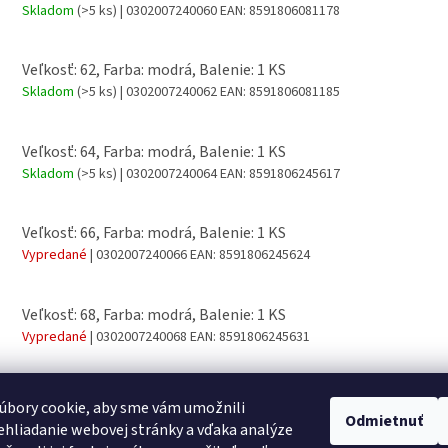
Skladom
(>5 ks)
| 0302007240060
EAN:
8591806081178
Veľkosť: 62, Farba: modrá, Balenie: 1 KS
Skladom
(>5 ks)
| 0302007240062
EAN:
8591806081185
Veľkosť: 64, Farba: modrá, Balenie: 1 KS
Skladom
(>5 ks)
| 0302007240064
EAN:
8591806245617
Veľkosť: 66, Farba: modrá, Balenie: 1 KS
Vypredané
| 0302007240066
EAN:
8591806245624
Veľkosť: 68, Farba: modrá, Balenie: 1 KS
Vypredané
| 0302007240068
EAN:
8591806245631
úbory cookie, aby sme vám umožnili
Odmietnuť
hliadanie webovej stránky a vďaka analýze