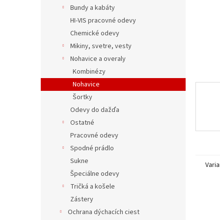
Bundy a kabáty
HI-VIS pracovné odevy
Chemické odevy
Mikiny, svetre, vesty
Nohavice a overaly
Kombinézy
Nohavice
Šortky
Odevy do dažďa
Ostatné
Pracovné odevy
Spodné prádlo
Sukne
Varia
Špeciálne odevy
Tričká a košele
Zástery
Ochrana dýchacích ciest