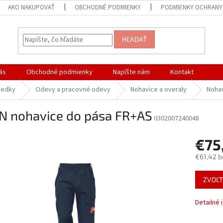
AKO NAKUPOVAŤ
OBCHODNÉ PODMIENKY
PODMIENKY OCHRANY
HĽADAŤ
ás
Obchodné podmienky
Napíšte nám
Kontakt
iedky
Odevy a pracovné odevy
Nohavice a overaly
Noha
N nohavice do pása FR+AS
0302007240048
€75
€61,42 b
Jednotk
ZVOĽT
cena:
Detailné 