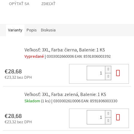
OPÝTAŤ SA
ZDIEĽAŤ
Varianty
Popis
Diskusia
Veľkosť: 3XL, Farba: čierna, Balenie: 1 KS
Vypredané
| 0303002660006
EAN:
8591806003392
Do 
€28,68
€23,32 bez DPH
Veľkosť: 3XL, Farba: zelená, Balenie: 1 KS
Skladom
(1 ks)
| 0303002610006
EAN:
8591806003330
Do 
€28,68
€23,32 bez DPH