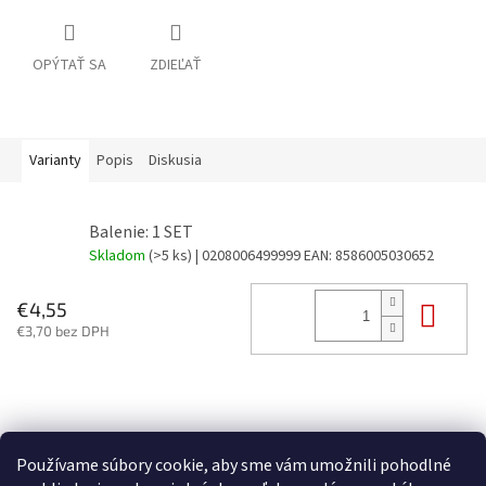
OPÝTAŤ SA
ZDIEĽAŤ
Varianty
Popis
Diskusia
Balenie: 1 SET
Skladom
(>5 ks)
| 0208006499999
EAN:
8586005030652
Do 
€4,55
€3,70 bez DPH
Z
á
p
Používame súbory cookie, aby sme vám umožnili pohodlné