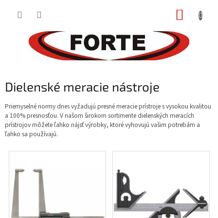
Prejsť
NÁKUP
na
obsah
KOŠÍK
Dielenské meracie nástroje
Priemyselné normy dnes vyžadujú presné meracie prístroje s vysokou kvalitou
a 100% presnosťou. V našom širokom sortimente dielenských meracích
prístrojov môžete ľahko nájsť výrobky, ktoré vyhovujú vašim potrebám a
ľahko sa používajú.