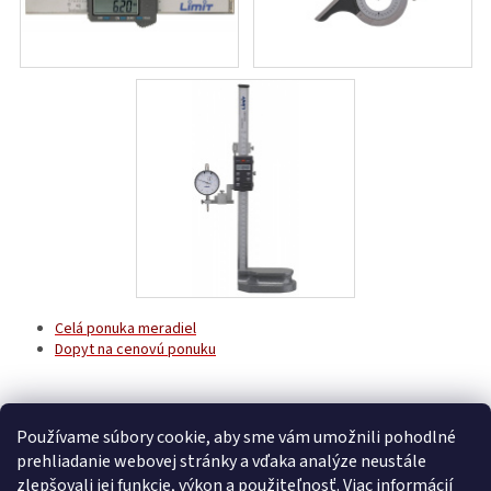
Celá ponuka meradiel
Dopyt na cenovú ponuku
Z
á
p
Používame súbory cookie, aby sme vám umožnili pohodlné
ä
prehliadanie webovej stránky a vďaka analýze neustále
t
zlepšovali jej funkcie, výkon a použiteľnosť.
Viac informácií