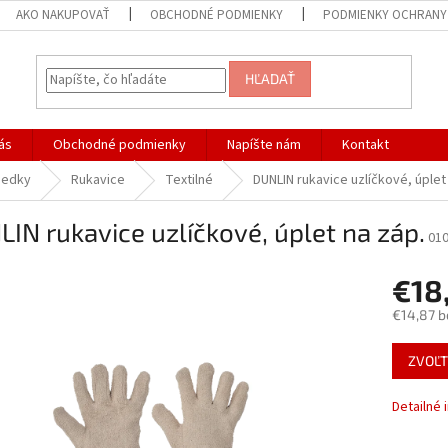
AKO NAKUPOVAŤ
OBCHODNÉ PODMIENKY
PODMIENKY OCHRANY
HĽADAŤ
ás
Obchodné podmienky
Napíšte nám
Kontakt
iedky
Rukavice
Textilné
DUNLIN rukavice uzlíčkové, úplet
IN rukavice uzlíčkové, úplet na záp.
01
€18
€14,87 b
Jednotk
ZVOĽT
cena:
Detailné 