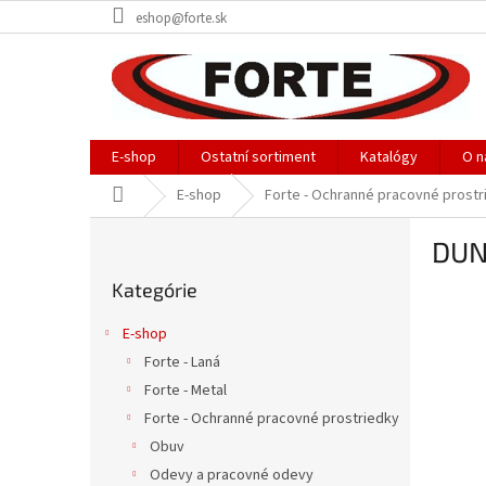
Prejsť
eshop@forte.sk
na
obsah
E-shop
Ostatní sortiment
Katalógy
O n
Domov
E-shop
Forte - Ochranné pracovné prostr
B
DUNL
o
Preskočiť
č
Kategórie
kategórie
n
ý
E-shop
p
Forte - Laná
a
Forte - Metal
n
e
Forte - Ochranné pracovné prostriedky
l
Obuv
Odevy a pracovné odevy