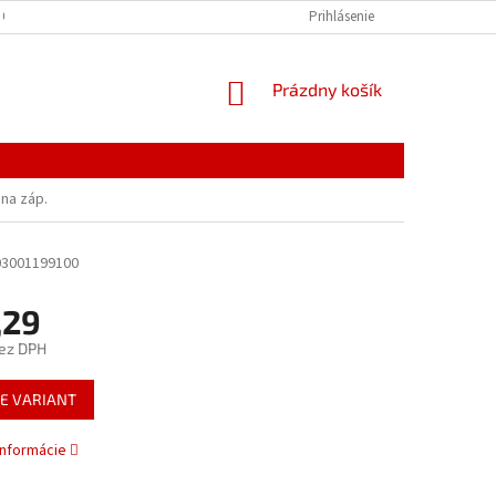
 OSOBNÝCH ÚDAJOV
Prihlásenie
NÁKUPNÝ
Prázdny košík
KOŠÍK
 na záp.
03001199100
,29
ez DPH
ová
E VARIANT
informácie