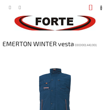
Prejsť
NÁKUP
na
obsah
KOŠÍK
EMERTON WINTER vesta
0303001441001