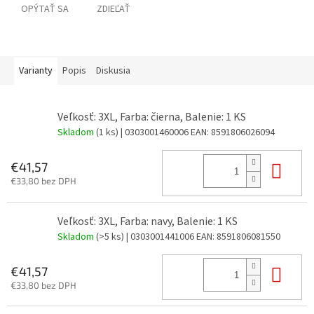
OPÝTAŤ SA
ZDIEĽAŤ
Varianty
Popis
Diskusia
Veľkosť: 3XL, Farba: čierna, Balenie: 1 KS
Skladom
(1 ks)
| 0303001460006
EAN:
8591806026094
Do 
€41,57
€33,80 bez DPH
Veľkosť: 3XL, Farba: navy, Balenie: 1 KS
Skladom
(>5 ks)
| 0303001441006
EAN:
8591806081550
Do 
€41,57
€33,80 bez DPH