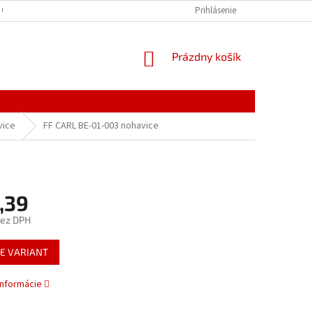
 OSOBNÝCH ÚDAJOV
Prihlásenie
NÁKUPNÝ
Prázdny košík
KOŠÍK
vice
FF CARL BE-01-003 nohavice
,39
bez DPH
ová
E VARIANT
informácie