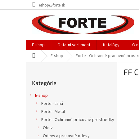
Prejsť
eshop@forte.sk
na
obsah
E-shop
Ostatní sortiment
Katalógy
O n
Domov
E-shop
Forte - Ochranné pracovné prostr
B
FF 
o
Preskočiť
č
Kategórie
kategórie
n
ý
E-shop
p
Forte - Laná
a
Forte - Metal
n
e
Forte - Ochranné pracovné prostriedky
l
Obuv
Odevy a pracovné odevy