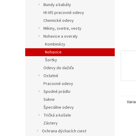
Bundy a kabáty
HI-VIS pracovné odevy
Chemické odevy
Mikiny, svetre, vesty
Nohavice a overaly
Kombinézy
Nohavice
Šortky
Odevy do dažďa
Ostatné
Pracovné odevy
Spodné prádlo
Sukne
Varia
Špeciálne odevy
Tričká a košele
Zástery
Ochrana dýchacích ciest