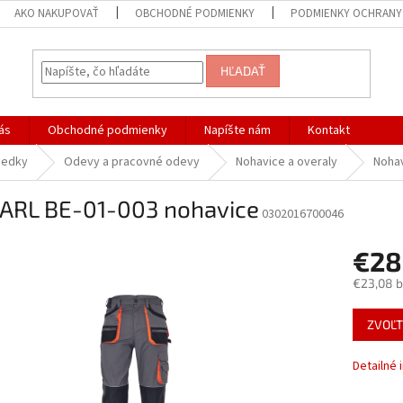
AKO NAKUPOVAŤ
OBCHODNÉ PODMIENKY
PODMIENKY OCHRANY
HĽADAŤ
ás
Obchodné podmienky
Napíšte nám
Kontakt
iedky
Odevy a pracovné odevy
Nohavice a overaly
Noha
CARL BE-01-003 nohavice
0302016700046
€28
€23,08 
Jednotk
ZVOĽT
cena:
Detailné 