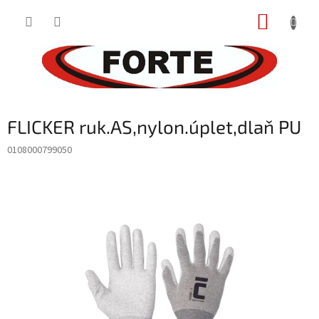
Prejsť
NÁKUP
na
obsah
KOŠÍK
FLICKER ruk.AS,nylon.úplet,dlaň PU
0108000799050