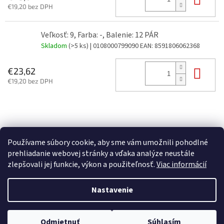
€19,20 bez DPH
Veľkosť: 9, Farba: -, Balenie: 12 PÁR
Skladom
(>5 ks)
| 0108000799090
EAN:
8591806062368
Do 
€23,62
€19,20 bez DPH
Z
á
p
Používame súbory cookie, aby sme vám umožnili pohodlné
ä
prehliadanie webovej stránky a vďaka analýze neustále
t
zlepšovali jej funkcie, výkon a použiteľnosť.
Viac informácií
i
Vytvoril Shoptet
e
Nastavenie
Copyright 2026
FORTE spol. s r.o.
. Všetky práva vyhradené.
Upraviť
Odmietnuť
Súhlasím
nastavenie cookies