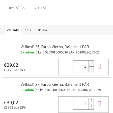
OPÝTAŤ SA
ZDIEĽAŤ
Varianty
Popis
Diskusia
Veľkosť: 36, Farba: čierna, Balenie: 1 PÁR
Skladom
(5 ks)
| 0203016060036
EAN:
8028027617362
Do 
€39,02
€31,72 bez DPH
Veľkosť: 37, Farba: čierna, Balenie: 1 PÁR
Skladom
(>5 ks)
| 0203016060037
EAN:
8028027617379
Do 
€39,02
€31,72 bez DPH