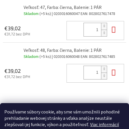
Veľkosť: 47, Farba: čierna, Balenie: 1 PÁR
Skladom
(>5 ks)
| 0203016060047
EAN:
8028027617478
Do 
€39,02
€31,72 bez DPH
Veľkosť: 48, Farba: čierna, Balenie: 1 PÁR
Skladom
(>5 ks)
| 0203016060048
EAN:
8028027617485
Do 
€39,02
€31,72 bez DPH
Z
á
p
Používame súbory cookie, aby sme vám umožnili pohodlné
ä
prehliadanie webovej stránky a vďaka analýze neustále
t
zlepšovali jej funkcie, výkon a použiteľnosť.
Viac informácií