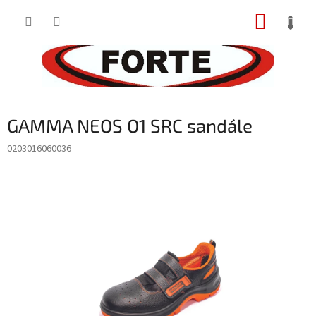
Prejsť
NÁKUP
na
obsah
KOŠÍK
GAMMA NEOS O1 SRC sandále
0203016060036