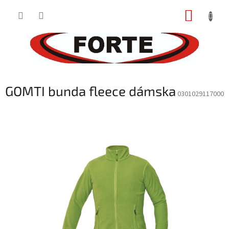
Prejsť
NÁKUP
na
obsah
KOŠÍK
GOMTI bunda fleece dámska
0301029117000