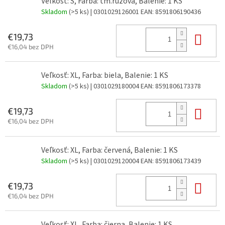
Veľkosť: S, Farba: tm.ružová, Balenie: 1 KS
Skladom
(>5 ks)
| 0301029126001
EAN:
8591806190436
Do 
€19,73
€16,04 bez DPH
Veľkosť: XL, Farba: biela, Balenie: 1 KS
Skladom
(>5 ks)
| 0301029180004
EAN:
8591806173378
Do 
€19,73
€16,04 bez DPH
Veľkosť: XL, Farba: červená, Balenie: 1 KS
Skladom
(>5 ks)
| 0301029120004
EAN:
8591806173439
Do 
€19,73
€16,04 bez DPH
Veľkosť: XL, Farba: čierna, Balenie: 1 KS