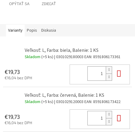
OPÝTAŤ SA
ZDIEĽAŤ
Varianty
Popis
Diskusia
Veľkosť: L, Farba: biela, Balenie: 1 KS
Skladom
(>5 ks)
| 0301029180003
EAN:
8591806173361
Do 
€19,73
€16,04 bez DPH
Veľkosť: L, Farba: červená, Balenie: 1 KS
Skladom
(>5 ks)
| 0301029120003
EAN:
8591806173422
Do 
€19,73
€16,04 bez DPH