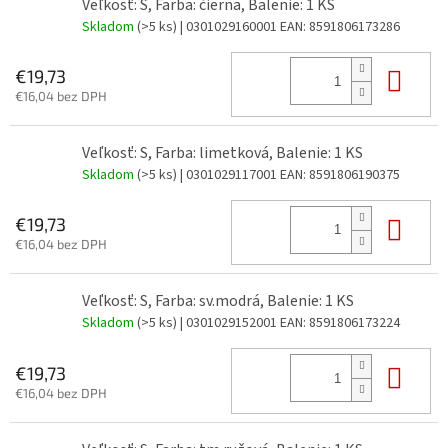
Veľkosť: S, Farba: čierna, Balenie: 1 KS
Skladom
(>5 ks)
| 0301029160001
EAN:
8591806173286
Do 
€19,73
€16,04 bez DPH
Veľkosť: S, Farba: limetková, Balenie: 1 KS
Skladom
(>5 ks)
| 0301029117001
EAN:
8591806190375
Do 
€19,73
€16,04 bez DPH
Veľkosť: S, Farba: sv.modrá, Balenie: 1 KS
Skladom
(>5 ks)
| 0301029152001
EAN:
8591806173224
Do 
€19,73
€16,04 bez DPH