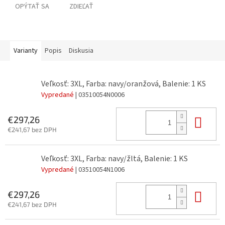
OPÝTAŤ SA
ZDIEĽAŤ
Varianty
Popis
Diskusia
Veľkosť: 3XL, Farba: navy/oranžová, Balenie: 1 KS
Vypredané
| 03510054N0006
Do 
€297,26
€241,67 bez DPH
Veľkosť: 3XL, Farba: navy/žltá, Balenie: 1 KS
Vypredané
| 03510054N1006
Do 
€297,26
€241,67 bez DPH