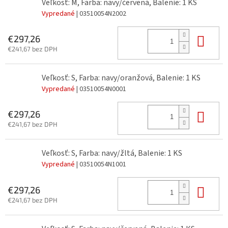
Veľkosť: M, Farba: navy/červená, Balenie: 1 KS
Vypredané
| 03510054N2002
Do 
€297,26
€241,67 bez DPH
Veľkosť: S, Farba: navy/oranžová, Balenie: 1 KS
Vypredané
| 03510054N0001
Do 
€297,26
€241,67 bez DPH
Veľkosť: S, Farba: navy/žltá, Balenie: 1 KS
Vypredané
| 03510054N1001
Do 
€297,26
€241,67 bez DPH