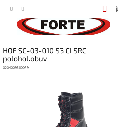
Prejsť
NÁKUP
na
obsah
KOŠÍK
HOF SC-03-010 S3 CI SRC
polohol.obuv
0204009860039