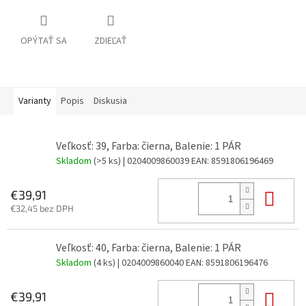
OPÝTAŤ SA
ZDIEĽAŤ
Varianty
Popis
Diskusia
Veľkosť: 39, Farba: čierna, Balenie: 1 PÁR
Skladom
(>5 ks)
| 0204009860039
EAN:
8591806196469
Do 
€39,91
€32,45 bez DPH
Veľkosť: 40, Farba: čierna, Balenie: 1 PÁR
Skladom
(4 ks)
| 0204009860040
EAN:
8591806196476
Do 
€39,91