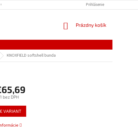
 OSOBNÝCH ÚDAJOV
Prihlásenie
NÁKUPNÝ
Prázdny košík
KOŠÍK
KNOXFIELD softshell bunda
€65,69
1
bez DPH
ová
E VARIANT
informácie