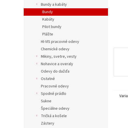
Bundy a kabáty
Bundy
Kabáty
Pilot bundy
Plášte
HI-VIS pracovné odevy
Chemické odevy
Mikiny, svetre, vesty
Nohavice a overaly
Odevy do dažďa
Ostatné
Pracovné odevy
Spodné prádlo
Varia
Sukne
Špeciálne odevy
Tričká a košele
Zástery