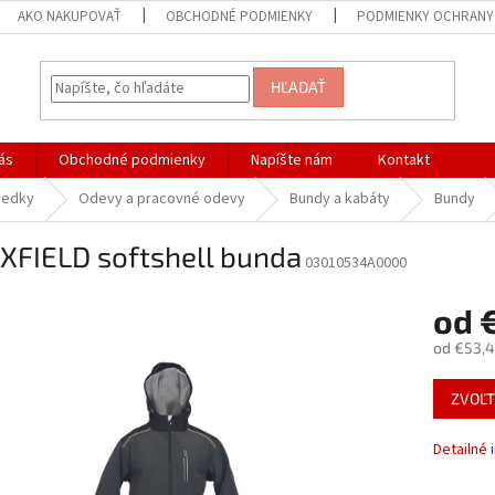
AKO NAKUPOVAŤ
OBCHODNÉ PODMIENKY
PODMIENKY OCHRANY
HĽADAŤ
ás
Obchodné podmienky
Napíšte nám
Kontakt
iedky
Odevy a pracovné odevy
Bundy a kabáty
Bundy
XFIELD softshell bunda
03010534A0000
od
od
€53,4
Jednotk
ZVOĽT
cena:
Detailné 