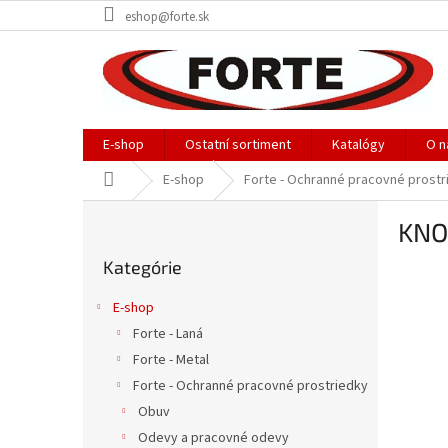
Prejsť
eshop@forte.sk
na
obsah
E-shop
Ostatní sortiment
Katalógy
O n
Domov
E-shop
Forte - Ochranné pracovné prostr
B
KNO
o
Preskočiť
č
Kategórie
kategórie
n
ý
E-shop
p
Forte - Laná
a
Forte - Metal
n
e
Forte - Ochranné pracovné prostriedky
l
Obuv
Odevy a pracovné odevy