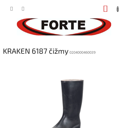
Prejsť
NÁKUP
na
obsah
KOŠÍK
KRAKEN 6187 čižmy
0204000460039