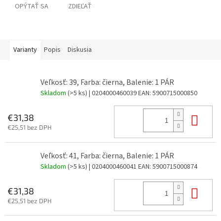
OPÝTAŤ SA
ZDIEĽAŤ
Varianty
Popis
Diskusia
Veľkosť: 39, Farba: čierna, Balenie: 1 PÁR
Skladom
(>5 ks)
| 0204000460039
EAN:
5900715000850
Do 
€31,38
€25,51 bez DPH
Veľkosť: 41, Farba: čierna, Balenie: 1 PÁR
Skladom
(>5 ks)
| 0204000460041
EAN:
5900715000874
Do 
€31,38
€25,51 bez DPH