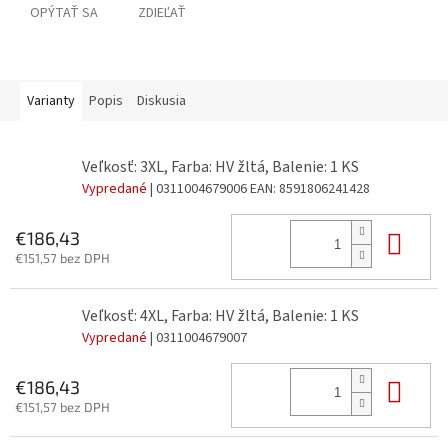
OPÝTAŤ SA
ZDIEĽAŤ
Varianty
Popis
Diskusia
Veľkosť: 3XL, Farba: HV žltá, Balenie: 1 KS
Vypredané
| 0311004679006
EAN:
8591806241428
Do 
€186,43
€151,57 bez DPH
Veľkosť: 4XL, Farba: HV žltá, Balenie: 1 KS
Vypredané
| 0311004679007
Do 
€186,43
€151,57 bez DPH