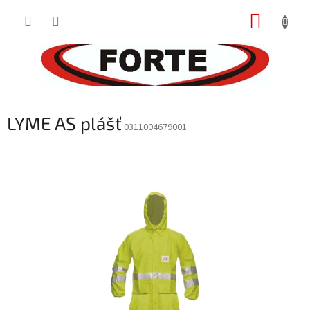
Prejsť
NÁKUP
na
obsah
KOŠÍK
LYME AS plášť
0311004679001