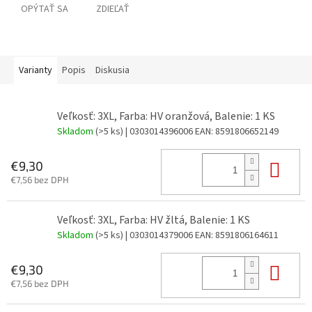
OPÝTAŤ SA
ZDIEĽAŤ
Varianty
Popis
Diskusia
Veľkosť: 3XL, Farba: HV oranžová, Balenie: 1 KS
Skladom
(>5 ks)
| 0303014396006
EAN:
8591806652149
Do 
€9,30
€7,56 bez DPH
Veľkosť: 3XL, Farba: HV žltá, Balenie: 1 KS
Skladom
(>5 ks)
| 0303014379006
EAN:
8591806164611
Do 
€9,30
€7,56 bez DPH