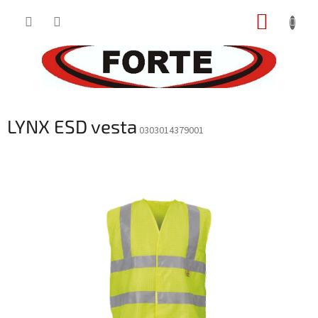
Prejsť
NÁKUP
na
obsah
KOŠÍK
LYNX ESD vesta
0303014379001