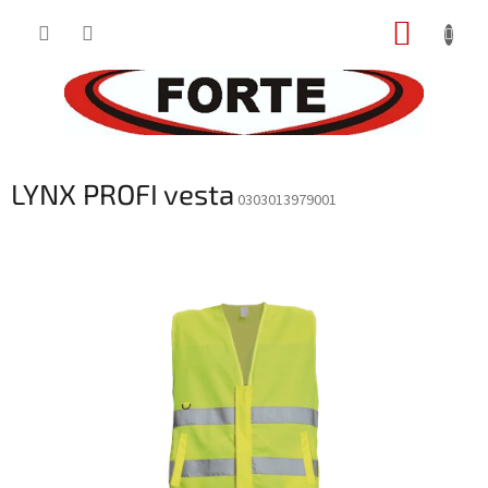
Prejsť
NÁKUP
na
obsah
KOŠÍK
LYNX PROFI vesta
0303013979001