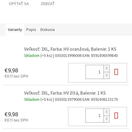
OPÝTAŤ SA
ZDIEĽAŤ
Varianty
Popis
Diskusia
Veľkosť: 3XL, Farba: HV oranžová, Balenie: 1 KS
Skladom
(>5 ks)
| 0303013996006
EAN:
8591806599840
Do 
€9,98
€8,11 bez DPH
Veľkosť: 3XL, Farba: HV žltá, Balenie: 1 KS
Skladom
(>5 ks)
| 0303013979006
EAN:
8591806115170
Do 
€9,98
€8,11 bez DPH