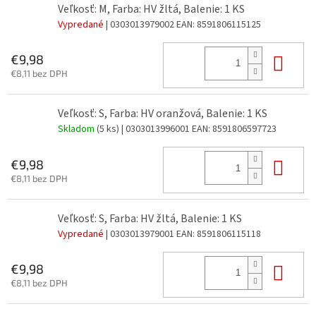
Veľkosť: M, Farba: HV žltá, Balenie: 1 KS
Vypredané
| 0303013979002
EAN:
8591806115125
Do 
€9,98
€8,11 bez DPH
Veľkosť: S, Farba: HV oranžová, Balenie: 1 KS
Skladom
(5 ks)
| 0303013996001
EAN:
8591806597723
Do 
€9,98
€8,11 bez DPH
Veľkosť: S, Farba: HV žltá, Balenie: 1 KS
Vypredané
| 0303013979001
EAN:
8591806115118
Do 
€9,98
€8,11 bez DPH