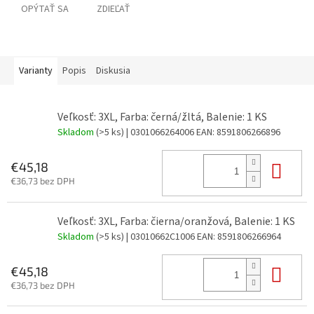
OPÝTAŤ SA
ZDIEĽAŤ
Varianty
Popis
Diskusia
Veľkosť: 3XL, Farba: černá/žltá, Balenie: 1 KS
Skladom
(>5 ks)
| 0301066264006
EAN:
8591806266896
Do 
€45,18
€36,73 bez DPH
Veľkosť: 3XL, Farba: čierna/oranžová, Balenie: 1 KS
Skladom
(>5 ks)
| 03010662C1006
EAN:
8591806266964
Do 
€45,18
€36,73 bez DPH