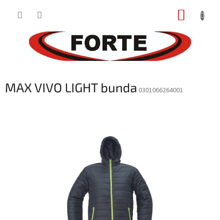
Prejsť
NÁKUP
na
obsah
KOŠÍK
MAX VIVO LIGHT bunda
0301066264001