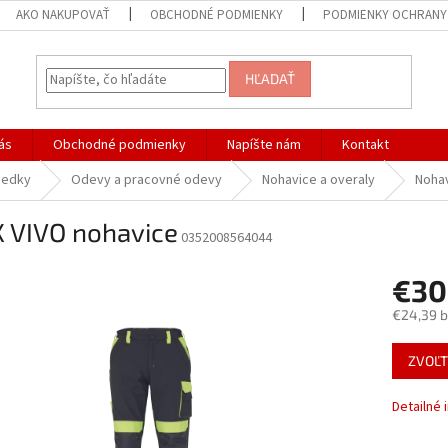
AKO NAKUPOVAŤ
OBCHODNÉ PODMIENKY
PODMIENKY OCHRANY
HĽADAŤ
ás
Obchodné podmienky
Napíšte nám
Kontakt
iedky
Odevy a pracovné odevy
Nohavice a overaly
Noha
 VIVO nohavice
0352008564044
€30
€24,39 
Jednotk
ZVOĽT
cena:
Detailné 