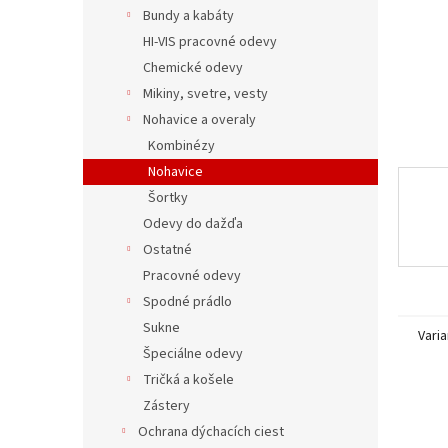
Bundy a kabáty
HI-VIS pracovné odevy
Chemické odevy
Mikiny, svetre, vesty
Nohavice a overaly
Kombinézy
Nohavice
Šortky
Odevy do dažďa
Ostatné
Pracovné odevy
Spodné prádlo
Sukne
Varia
Špeciálne odevy
Tričká a košele
Zástery
Ochrana dýchacích ciest