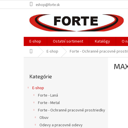
Prejsť
eshop@forte.sk
na
obsah
E-shop
Ostatní sortiment
Katalógy
O n
Domov
E-shop
Forte - Ochranné pracovné prostr
B
MAX
o
Preskočiť
č
Kategórie
kategórie
n
ý
E-shop
p
Forte - Laná
a
Forte - Metal
n
e
Forte - Ochranné pracovné prostriedky
l
Obuv
Odevy a pracovné odevy