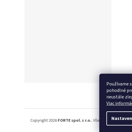
Používame s
Z
pohodlné pre
á
neustále zlep
p
Viac informác
ä
t
i
Nastaven
Copyright 2026
FORTE spol. s r.o.
. Všetky práva vyhrad
e