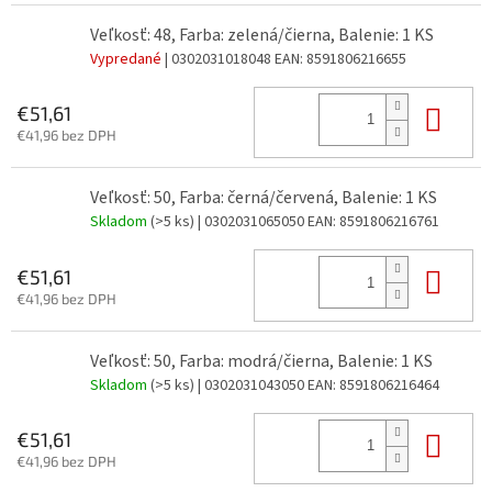
Veľkosť: 48, Farba: zelená/čierna, Balenie: 1 KS
Vypredané
| 0302031018048
EAN:
8591806216655
Do 
€51,61
€41,96 bez DPH
Veľkosť: 50, Farba: černá/červená, Balenie: 1 KS
Skladom
(>5 ks)
| 0302031065050
EAN:
8591806216761
Do 
€51,61
€41,96 bez DPH
Veľkosť: 50, Farba: modrá/čierna, Balenie: 1 KS
Skladom
(>5 ks)
| 0302031043050
EAN:
8591806216464
Do 
€51,61
€41,96 bez DPH