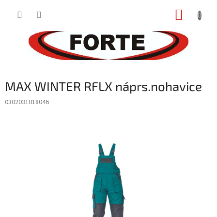
Prejsť
NÁKUP
na
obsah
KOŠÍK
MAX WINTER RFLX náprs.nohavice
0302031018046