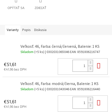
OPÝTAŤ SA
ZDIEĽAŤ
Varianty
Popis
Diskusia
Veľkosť: 46, Farba: černá/červená, Balenie: 1 KS
Skladom
(>5 ks)
| 0302031065046
EAN:
8591806216747
Do 
€51,61
€41,96 bez DPH
Veľkosť: 46, Farba: modrá/čierna, Balenie: 1 KS
Skladom
(>5 ks)
| 0302031043046
EAN:
8591806216440
Do 
€51,61
€41,96 bez DPH