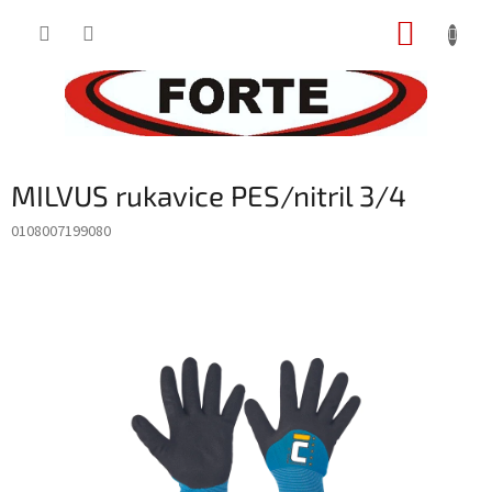
Prejsť
NÁKUP
na
obsah
KOŠÍK
MILVUS rukavice PES/nitril 3/4
0108007199080