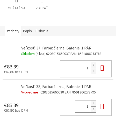
OPÝTAŤ SA
ZDIEĽAŤ
Varianty
Popis
Diskusia
Veľkosť: 37, Farba: čierna, Balenie: 1 PÁR
Skladom
(4 ks)
| 0203015660037
EAN:
8591806273788
Do 
€83,39
€67,80 bez DPH
Veľkosť: 38, Farba: čierna, Balenie: 1 PÁR
Vypredané
| 0203015660038
EAN:
8591806273795
Do 
€83,39
€67,80 bez DPH