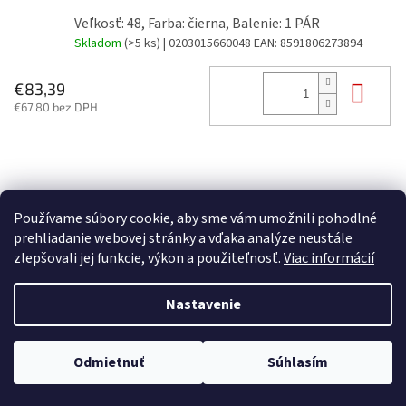
Veľkosť: 48, Farba: čierna, Balenie: 1 PÁR
Skladom
(>5 ks)
| 0203015660048
EAN:
8591806273894
Do 
€83,39
€67,80 bez DPH
Z
á
p
Používame súbory cookie, aby sme vám umožnili pohodlné
ä
prehliadanie webovej stránky a vďaka analýze neustále
t
zlepšovali jej funkcie, výkon a použiteľnosť.
Viac informácií
i
Vytvoril Shoptet
e
Nastavenie
Copyright 2026
FORTE spol. s r.o.
. Všetky práva vyhradené.
Upraviť
Odmietnuť
Súhlasím
nastavenie cookies