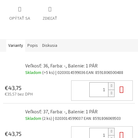
OPÝTAŤ SA
ZDIEĽAŤ
Varianty
Popis
Diskusia
Veľkosť: 36, Farba: -, Balenie: 1 PÁR
Skladom
(>5 ks)
| 0203014599036
EAN:
8591806500488
Do 
€43,75
€35,57 bez DPH
Veľkosť: 37, Farba: -, Balenie: 1 PÁR
Skladom
(2 ks)
| 0203014599037
EAN:
8591806069503
Do 
€43,75