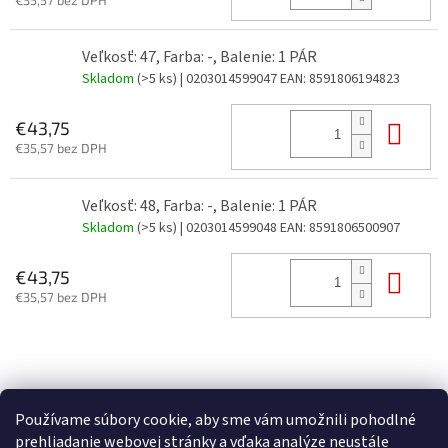
€35,57 bez DPH
Veľkosť: 47, Farba: -, Balenie: 1 PÁR
Skladom
(>5 ks)
| 0203014599047
EAN:
8591806194823
Do 
€43,75
€35,57 bez DPH
Veľkosť: 48, Farba: -, Balenie: 1 PÁR
Skladom
(>5 ks)
| 0203014599048
EAN:
8591806500907
Do 
€43,75
€35,57 bez DPH
Z
á
p
Používame súbory cookie, aby sme vám umožnili pohodlné
ä
prehliadanie webovej stránky a vďaka analýze neustále