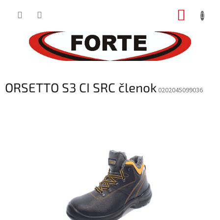
Prejsť
NÁKUP
na
obsah
KOŠÍK
ORSETTO S3 CI SRC členok
0202045099036