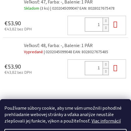
Veľkosť: 47, Farba: -, Balenie: 1 PÁR
Skladom
(3 ks)
| 0202045099047
EAN:
8028027675478
Do 
€53,90
€43,82 bez DPH
Veľkosť: 48, Farba: -, Balenie: 1 PÁR
Vypredané
| 0202045099048
EAN:
8028027675485
Do 
€53,90
€43,82 bez DPH
Z
á
p
Používame súbory cookie, aby sme vám umožnili pohodlné
ä
prehliadanie webovej stránky a vďaka analýze neustále
t
zlepšovali jej funkcie, výkon a použiteľnosť.
Viac informácií
i