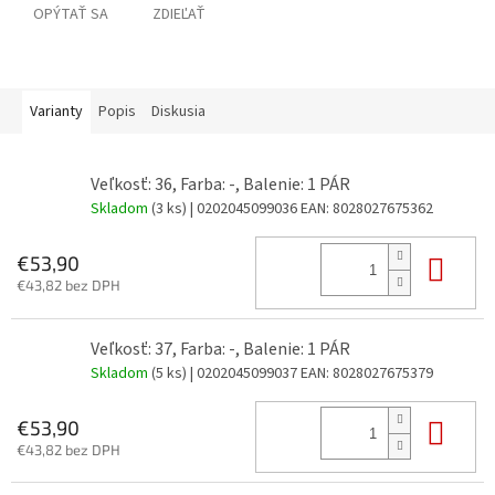
OPÝTAŤ SA
ZDIEĽAŤ
Varianty
Popis
Diskusia
Veľkosť: 36, Farba: -, Balenie: 1 PÁR
Skladom
(3 ks)
| 0202045099036
EAN:
8028027675362
Do 
€53,90
€43,82 bez DPH
Veľkosť: 37, Farba: -, Balenie: 1 PÁR
Skladom
(5 ks)
| 0202045099037
EAN:
8028027675379
Do 
€53,90
€43,82 bez DPH