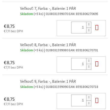
Veľkosť: 7, Farba: -, Balenie: 1 PÁR
Skladom
(>5 ks)
| 0108031599070
EAN:
8591806270695
Do 
€8,75
€7,11 bez DPH
Veľkosť: 8, Farba: -, Balenie: 1 PÁR
Skladom
(>5 ks)
| 0108031599080
EAN:
8591806270701
Do 
€8,75
€7,11 bez DPH
Veľkosť: 9, Farba: -, Balenie: 1 PÁR
Skladom
(>5 ks)
| 0108031599090
EAN:
8591806270718
Do 
€8,75
€7,11 bez DPH