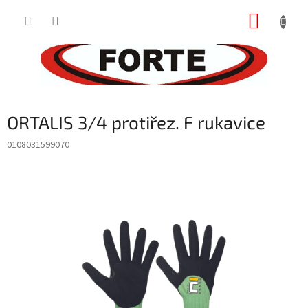
Prejsť
NÁKUP
na
obsah
KOŠÍK
ORTALIS 3/4 protiřez. F rukavice
0108031599070