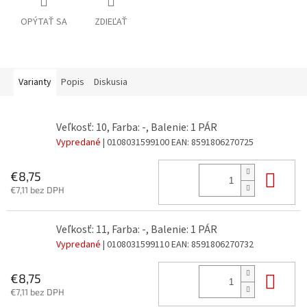
OPÝTAŤ SA
ZDIEĽAŤ
Varianty
Popis
Diskusia
Veľkosť: 10, Farba: -, Balenie: 1 PÁR
Vypredané
| 0108031599100
EAN:
8591806270725
Do 
€8,75
€7,11 bez DPH
Veľkosť: 11, Farba: -, Balenie: 1 PÁR
Vypredané
| 0108031599110
EAN:
8591806270732
Do 
€8,75
€7,11 bez DPH