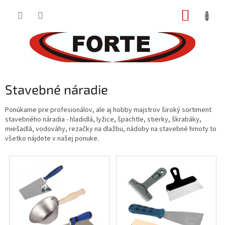
Prejsť
NÁKUP
na
obsah
KOŠÍK
Stavebné náradie
Ponúkame pre profesionálov, ale aj hobby majstrov široký sortiment
stavebného náradia - hladidlá, lyžice, špachtle, stierky, škrabáky,
miešadlá, vodováhy, rezačky na dlažbu, nádoby na stavebné hmoty to
všetko nájdete v našej ponuke.