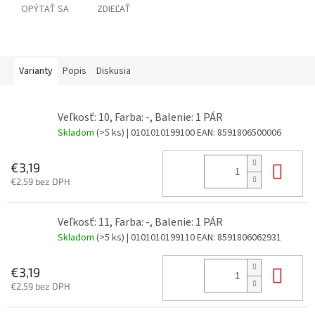
OPÝTAŤ SA
ZDIEĽAŤ
Varianty
Popis
Diskusia
Veľkosť: 10, Farba: -, Balenie: 1 PÁR
Skladom
(>5 ks)
| 0101010199100
EAN:
8591806500006
Do 
€3,19
€2,59 bez DPH
Veľkosť: 11, Farba: -, Balenie: 1 PÁR
Skladom
(>5 ks)
| 0101010199110
EAN:
8591806062931
Do 
€3,19
€2,59 bez DPH