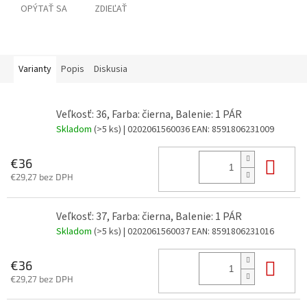
OPÝTAŤ SA
ZDIEĽAŤ
Varianty
Popis
Diskusia
Veľkosť: 36, Farba: čierna, Balenie: 1 PÁR
Skladom
(>5 ks)
| 0202061560036
EAN:
8591806231009
Do 
€36
€29,27 bez DPH
Veľkosť: 37, Farba: čierna, Balenie: 1 PÁR
Skladom
(>5 ks)
| 0202061560037
EAN:
8591806231016
Do 
€36
€29,27 bez DPH