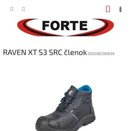
Prejsť
NÁKUP
na
obsah
KOŠÍK
RAVEN XT S3 SRC členok
0202061560036