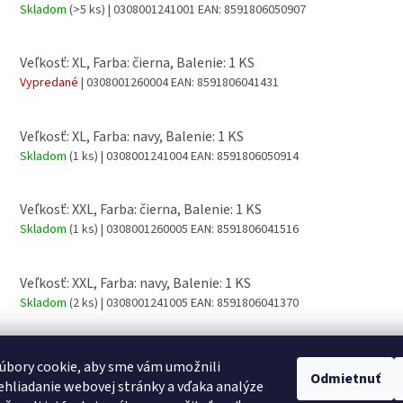
Skladom
(>5 ks)
| 0308001241001
EAN:
8591806050907
Veľkosť: XL, Farba: čierna, Balenie: 1 KS
Vypredané
| 0308001260004
EAN:
8591806041431
Veľkosť: XL, Farba: navy, Balenie: 1 KS
Skladom
(1 ks)
| 0308001241004
EAN:
8591806050914
Veľkosť: XXL, Farba: čierna, Balenie: 1 KS
Skladom
(1 ks)
| 0308001260005
EAN:
8591806041516
Veľkosť: XXL, Farba: navy, Balenie: 1 KS
Skladom
(2 ks)
| 0308001241005
EAN:
8591806041370
úbory cookie, aby sme vám umožnili
Odmietnuť
hliadanie webovej stránky a vďaka analýze