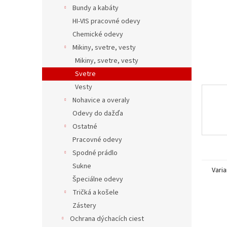
Bundy a kabáty
HI-VIS pracovné odevy
Chemické odevy
Mikiny, svetre, vesty
Mikiny, svetre, vesty
Svetre
Vesty
Nohavice a overaly
Odevy do dažďa
Ostatné
Pracovné odevy
Spodné prádlo
Sukne
Varia
Špeciálne odevy
Tričká a košele
Zástery
Ochrana dýchacích ciest