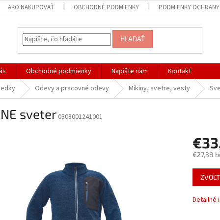
AKO NAKUPOVAŤ
OBCHODNÉ PODMIENKY
PODMIENKY OCHRANY
HĽADAŤ
ás
Obchodné podmienky
Napíšte nám
Kontakt
iedky
Odevy a pracovné odevy
Mikiny, svetre, vesty
Sve
NE sveter
0308001241001
€33
€27,38 b
Jednotk
ZVOĽT
cena:
Detailné 