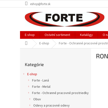
Prejsť
eshop@forte.sk
na
obsah
E-shop
Ostatní sortiment
Katalógy
O n
Domov
E-shop
Forte - Ochranné pracovné prostr
B
RON
o
Preskočiť
č
Kategórie
kategórie
n
ý
E-shop
p
Forte - Laná
a
Forte - Metal
n
e
Forte - Ochranné pracovné prostriedky
l
Obuv
Odevy a pracovné odevy