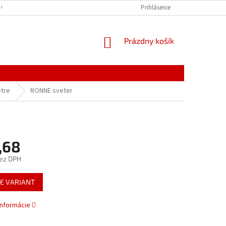
 OSOBNÝCH ÚDAJOV
Prihlásenie
NÁKUPNÝ
Prázdny košík
KOŠÍK
tre
RONNE sveter
,68
ez DPH
ová
E VARIANT
informácie