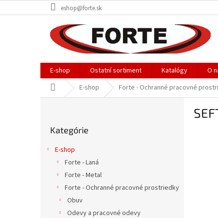
Prejsť
eshop@forte.sk
na
obsah
E-shop
Ostatní sortiment
Katalógy
O n
Domov
E-shop
Forte - Ochranné pracovné prostr
B
SEF
o
Preskočiť
č
Kategórie
kategórie
n
ý
E-shop
p
Forte - Laná
a
Forte - Metal
n
e
Forte - Ochranné pracovné prostriedky
l
Obuv
Odevy a pracovné odevy