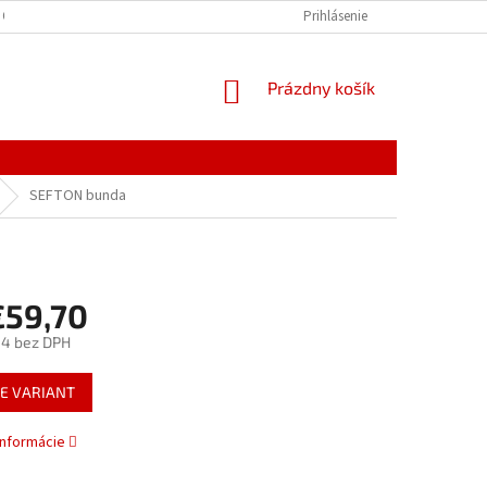
 OSOBNÝCH ÚDAJOV
Prihlásenie
NÁKUPNÝ
Prázdny košík
KOŠÍK
SEFTON bunda
€59,70
54
bez DPH
ová
E VARIANT
informácie