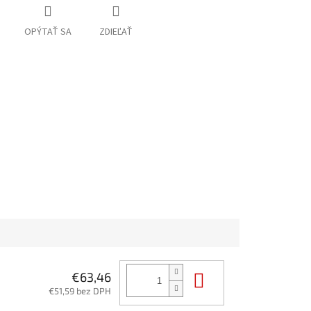
OPÝTAŤ SA
ZDIEĽAŤ
Do košíka
€63,46
€51,59 bez DPH