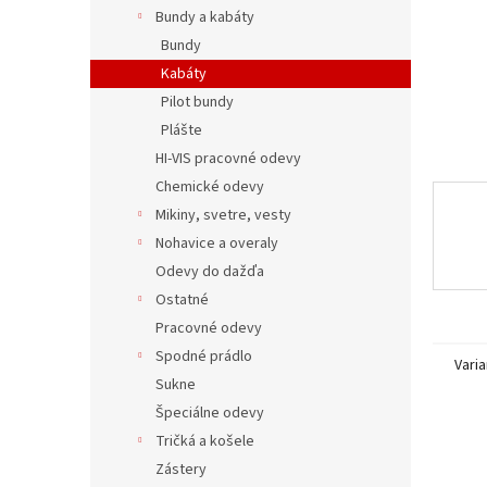
Bundy a kabáty
Bundy
Kabáty
Pilot bundy
Plášte
HI-VIS pracovné odevy
Chemické odevy
Mikiny, svetre, vesty
Nohavice a overaly
Odevy do dažďa
Ostatné
Pracovné odevy
Spodné prádlo
Varia
Sukne
Špeciálne odevy
Tričká a košele
Zástery