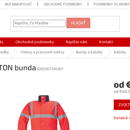
AKO NAKUPOVAŤ
OBCHODNÉ PODMIENKY
PODMIENKY OCHRANY
HĽADAŤ
ás
Obchodné podmienky
Napíšte nám
Kontakt
iedky
Odevy a pracovné odevy
Bundy a kabáty
Kabáty
TON bunda
0301007341007
od
od
€48,
Jednotk
ZVOĽT
cena:
Detailné 