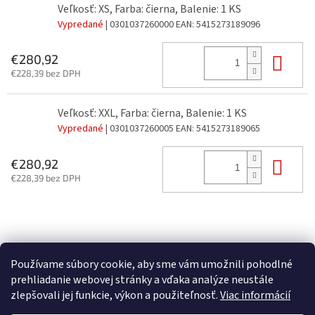
Veľkosť: XS, Farba: čierna, Balenie: 1 KS
Vypredané
| 0301037260000
EAN:
5415273189096
Do 
€280,92
€228,39 bez DPH
Veľkosť: XXL, Farba: čierna, Balenie: 1 KS
Vypredané
| 0301037260005
EAN:
5415273189065
Do 
€280,92
€228,39 bez DPH
Z
á
p
Používame súbory cookie, aby sme vám umožnili pohodlné
ä
prehliadanie webovej stránky a vďaka analýze neustále
t
zlepšovali jej funkcie, výkon a použiteľnosť.
Viac informácií
i