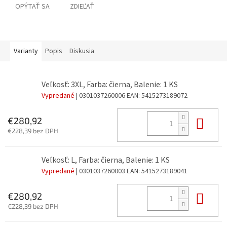
OPÝTAŤ SA
ZDIEĽAŤ
Varianty
Popis
Diskusia
Veľkosť: 3XL, Farba: čierna, Balenie: 1 KS
Vypredané
| 0301037260006
EAN:
5415273189072
Do 
€280,92
€228,39 bez DPH
Veľkosť: L, Farba: čierna, Balenie: 1 KS
Vypredané
| 0301037260003
EAN:
5415273189041
Do 
€280,92
€228,39 bez DPH