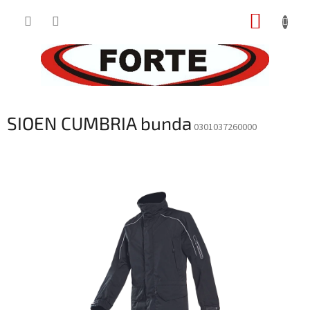
Prejsť
NÁKUP
na
obsah
KOŠÍK
SIOEN CUMBRIA bunda
0301037260000