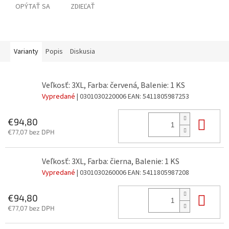
OPÝTAŤ SA
ZDIEĽAŤ
Varianty
Popis
Diskusia
Veľkosť: 3XL, Farba: červená, Balenie: 1 KS
Vypredané
| 0301030220006
EAN:
5411805987253
Do 
€94,80
€77,07 bez DPH
Veľkosť: 3XL, Farba: čierna, Balenie: 1 KS
Vypredané
| 0301030260006
EAN:
5411805987208
Do 
€94,80
€77,07 bez DPH