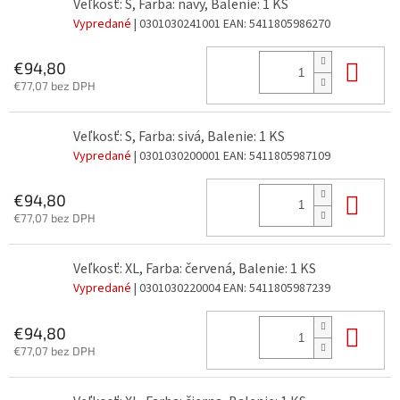
Veľkosť: S, Farba: navy, Balenie: 1 KS
Vypredané
| 0301030241001
EAN:
5411805986270
Do 
€94,80
€77,07 bez DPH
Veľkosť: S, Farba: sivá, Balenie: 1 KS
Vypredané
| 0301030200001
EAN:
5411805987109
Do 
€94,80
€77,07 bez DPH
Veľkosť: XL, Farba: červená, Balenie: 1 KS
Vypredané
| 0301030220004
EAN:
5411805987239
Do 
€94,80
€77,07 bez DPH