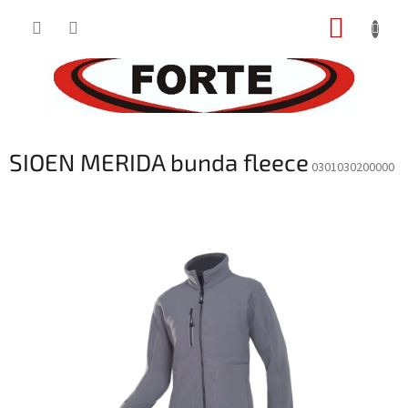
Prejsť
NÁKUP
na
obsah
KOŠÍK
SIOEN MERIDA bunda fleece
0301030200000