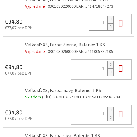
Vypredané
| 0301030220000
EAN:
5414718044273
Do 
€94,80
€77,07 bez DPH
Veľkosť: XS, Farba: čierna, Balenie: 1 KS
Vypredané
| 0301030260000
EAN:
5411805987185
Do 
€94,80
€77,07 bez DPH
Veľkosť: XS, Farba: navy, Balenie: 1 KS
Skladom
(1 ks)
| 0301030241000
EAN:
5411805986294
Do 
€94,80
€77,07 bez DPH
Veľkosť: XS, Farba: sivá, Balenie: 1 KS