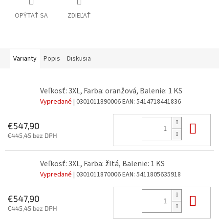
OPÝTAŤ SA
ZDIEĽAŤ
Varianty
Popis
Diskusia
Veľkosť: 3XL, Farba: oranžová, Balenie: 1 KS
Vypredané
| 0301011890006
EAN:
5414718441836
Do 
€547,90
€445,45 bez DPH
Veľkosť: 3XL, Farba: žltá, Balenie: 1 KS
Vypredané
| 0301011870006
EAN:
5411805635918
Do 
€547,90
€445,45 bez DPH