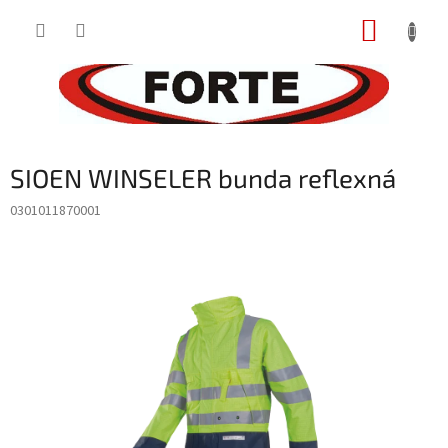
Prejsť
NÁKUP
na
obsah
KOŠÍK
SIOEN WINSELER bunda reflexná
0301011870001