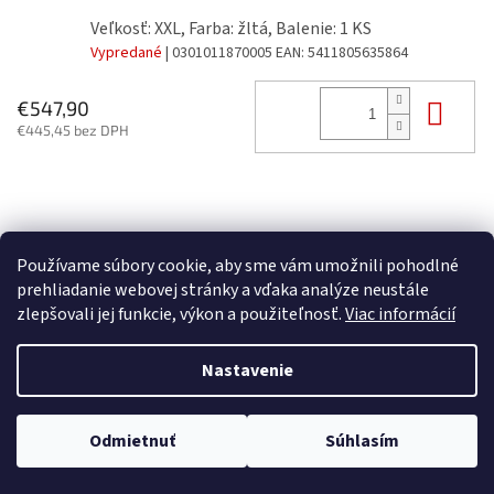
Veľkosť: XXL, Farba: žltá, Balenie: 1 KS
Vypredané
| 0301011870005
EAN:
5411805635864
Do 
€547,90
€445,45 bez DPH
Z
á
p
Používame súbory cookie, aby sme vám umožnili pohodlné
ä
prehliadanie webovej stránky a vďaka analýze neustále
t
zlepšovali jej funkcie, výkon a použiteľnosť.
Viac informácií
i
Vytvoril Shoptet
e
Nastavenie
Copyright 2026
FORTE spol. s r.o.
. Všetky práva vyhradené.
Upraviť
Odmietnuť
Súhlasím
nastavenie cookies