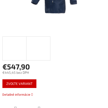
€547,90
€445,45 bez DPH
Jednotková
ZVOĽTE VARIANT
cena:
Detailné informácie