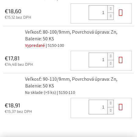
Do 
€18,60
€15,12 bez DPH
Veľkosť: 80-100/9mm, Povrchová úprava: Zn,
Balenie: 50 KS
Vypredané
| 5150-100
Do 
€17,81
€14,48 bez DPH
Veľkosť: 90-110/9mm, Povrchová úprava: Zn,
Balenie: 50 KS
Na sklade
(>5 ks)
| 5150-110
Do 
€18,91
€15,37 bez DPH
Z