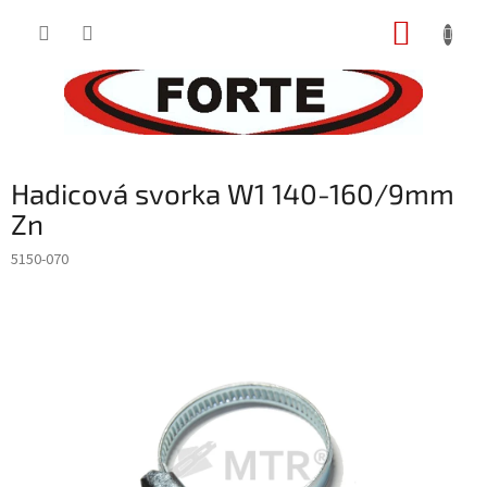
Prejsť
NÁKUP
na
obsah
KOŠÍK
Hadicová svorka W1 140-160/9mm
Zn
5150-070