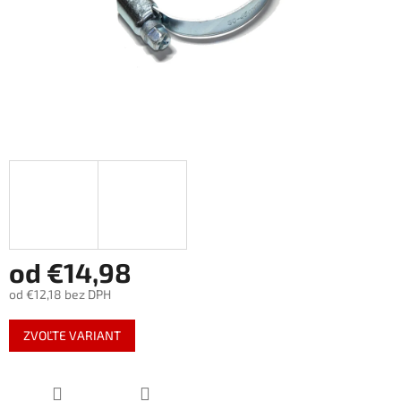
od
€14,98
od
€12,18
bez DPH
Jednotková
ZVOĽTE VARIANT
cena: